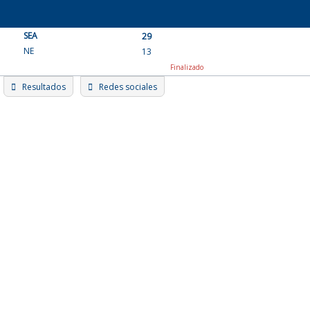
Skip
to
SEA
content
29
NE
13
Finalizado
Resultados
Redes sociales