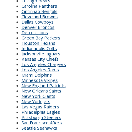
Chicago Bears
Carolina Panthers
Cincinnati Bengals
Cleveland Browns
Dallas Cowboys
Denver Broncos
Detroit Lions
Green Bay Packers
Houston Texans
Indianapolis Colts
Jacksonville Jaguars
Kansas City Chiefs
Los Angeles Chargers
Los Angeles Rams
Miami Dolphins
Minnesota Vikings
New England Patriots
New Orleans Saints
New York Giants
New York Jets
Las Vegas Raiders
Philadelphia Eagles
Pittsburgh Steelers
San Francisco 49ers
Seattle Seahawks