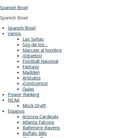
Skip
Spanish Bowl
to
content
Spanish Bowl
Spanish Bowl
Varios
Las Señas
Soy de los…
Marcaje al hombre
¡Síguelos!
Football Nacional
Fantasy
Madden
Artículos
¡Conócenos!
Guías
Power Ranking
NCAA
Mock Draft
Equipos
Arizona Cardinals
Atlanta Falcons
Baltimore Ravens
Buffalo Bills