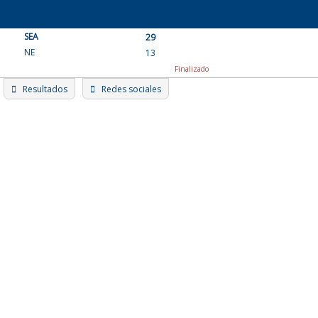
Skip
to
SEA
content
29
NE
13
Finalizado
Resultados
Redes sociales