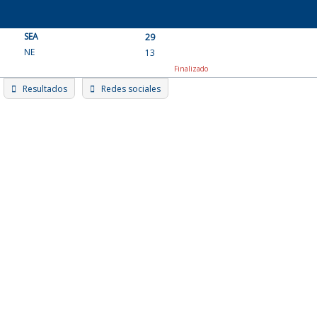
Skip
to
SEA
content
29
NE
13
Finalizado
Resultados
Redes sociales