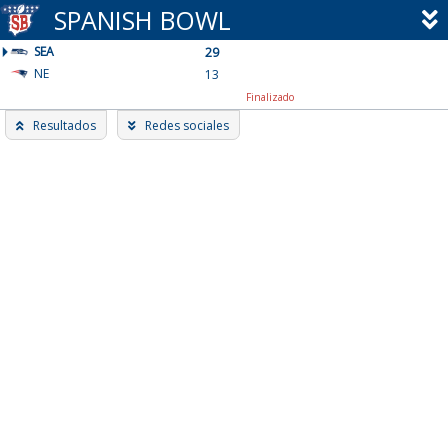
Skip
SPANISH BOWL
to
SEA
content
29
NE
13
Finalizado
Resultados
Redes sociales