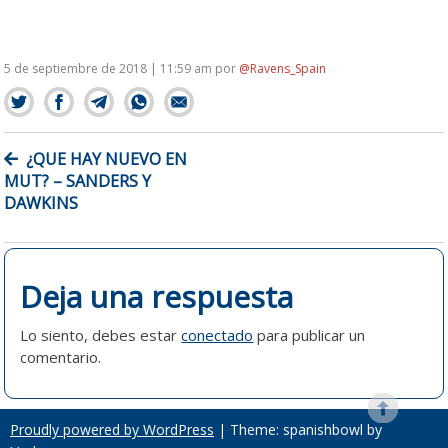
5 de septiembre de 2018 | 11:59 am
por
@Ravens_Spain
NAVEGACIÓN
¿QUE HAY NUEVO EN
DE
MUT? – SANDERS Y
ENTRADAS
DAWKINS
Deja una respuesta
Lo siento, debes estar
conectado
para publicar un
comentario.
Proudly powered by WordPress
|
Theme: spanishbowl by