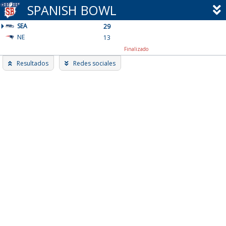
Skip
SPANISH BOWL
to
SEA
content
29
NE
13
Finalizado
Resultados
Redes sociales