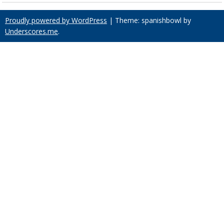
Proudly powered by WordPress
|
Theme: spanishbowl by
Underscores.me
.