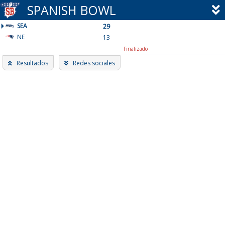
Skip
SPANISH BOWL
to
SEA
content
29
NE
13
Finalizado
Resultados
Redes sociales