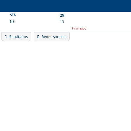
Skip
to
SEA
content
29
NE
13
Finalizado
Resultados
Redes sociales