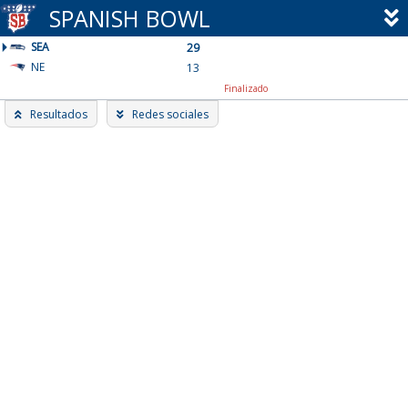
Skip
SPANISH BOWL
to
SEA
content
29
NE
13
Finalizado
Resultados
Redes sociales