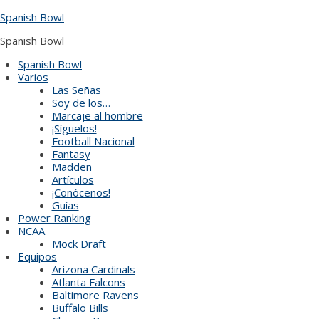
Skip
Spanish Bowl
to
content
Spanish Bowl
Spanish Bowl
Varios
Las Señas
Soy de los…
Marcaje al hombre
¡Síguelos!
Football Nacional
Fantasy
Madden
Artículos
¡Conócenos!
Guías
Power Ranking
NCAA
Mock Draft
Equipos
Arizona Cardinals
Atlanta Falcons
Baltimore Ravens
Buffalo Bills