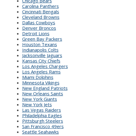
Chicago Bears
Carolina Panthers
Cincinnati Bengals
Cleveland Browns
Dallas Cowboys
Denver Broncos
Detroit Lions
Green Bay Packers
Houston Texans
Indianapolis Colts
Jacksonville Jaguars
Kansas City Chiefs
Los Angeles Chargers
Los Angeles Rams
Miami Dolphins
Minnesota Vikings
New England Patriots
New Orleans Saints
New York Giants
New York Jets
Las Vegas Raiders
Philadelphia Eagles
Pittsburgh Steelers
San Francisco 49ers
Seattle Seahawks