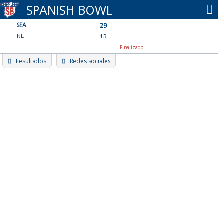
Skip
SPANISH BOWL
to
SEA
content
29
NE
13
Finalizado
Resultados
Redes sociales