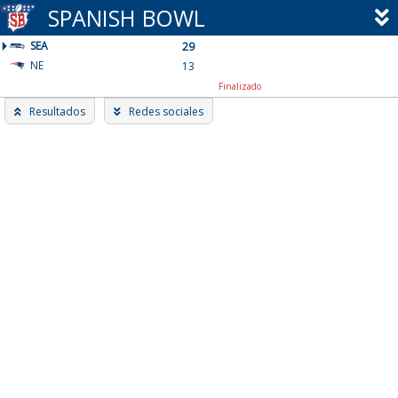
Skip
SPANISH BOWL
to
SEA
content
29
NE
13
Finalizado
Resultados
Redes sociales