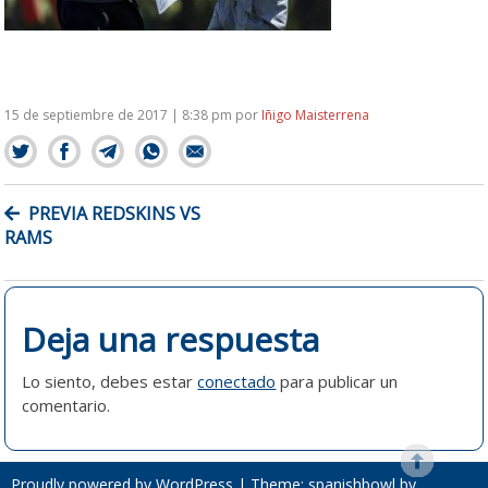
15 de septiembre de 2017 | 8:38 pm
por
Iñigo Maisterrena
NAVEGACIÓN
PREVIA REDSKINS VS
DE
RAMS
ENTRADAS
Deja una respuesta
Lo siento, debes estar
conectado
para publicar un
comentario.
Proudly powered by WordPress
|
Theme: spanishbowl by