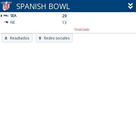
Skip
SPANISH BOWL
to
SEA
content
29
NE
13
Finalizado
Resultados
Redes sociales