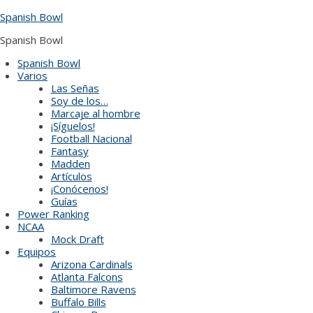
Skip
Spanish Bowl
to
content
Spanish Bowl
Spanish Bowl
Varios
Las Señas
Soy de los…
Marcaje al hombre
¡Síguelos!
Football Nacional
Fantasy
Madden
Artículos
¡Conócenos!
Guías
Power Ranking
NCAA
Mock Draft
Equipos
Arizona Cardinals
Atlanta Falcons
Baltimore Ravens
Buffalo Bills