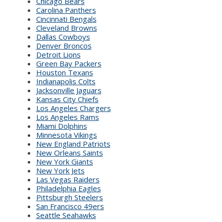
Chicago Bears
Carolina Panthers
Cincinnati Bengals
Cleveland Browns
Dallas Cowboys
Denver Broncos
Detroit Lions
Green Bay Packers
Houston Texans
Indianapolis Colts
Jacksonville Jaguars
Kansas City Chiefs
Los Angeles Chargers
Los Angeles Rams
Miami Dolphins
Minnesota Vikings
New England Patriots
New Orleans Saints
New York Giants
New York Jets
Las Vegas Raiders
Philadelphia Eagles
Pittsburgh Steelers
San Francisco 49ers
Seattle Seahawks