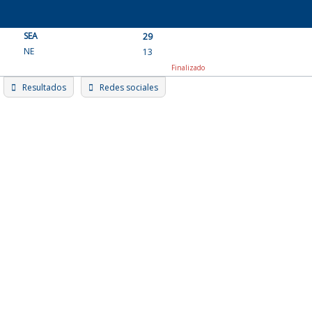
Skip
to
SEA
content
29
NE
13
Finalizado
Resultados
Redes sociales