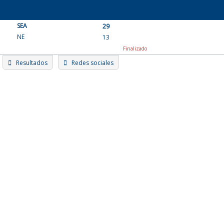
Skip
to
SEA
content
29
NE
13
Finalizado
Resultados
Redes sociales