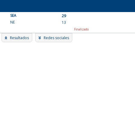
Skip
to
SEA
content
29
NE
13
Finalizado
Resultados
Redes sociales