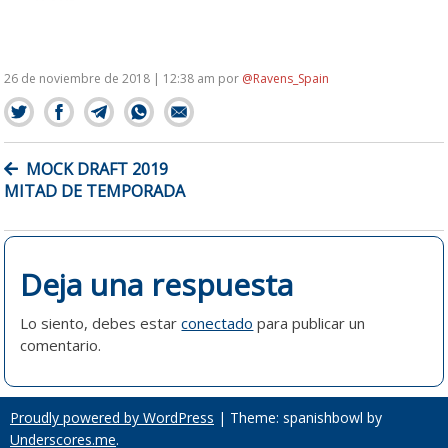
26 de noviembre de 2018 | 12:38 am
por
@Ravens_Spain
NAVEGACIÓN
MOCK DRAFT 2019
DE
MITAD DE TEMPORADA
ENTRADAS
Deja una respuesta
Lo siento, debes estar
conectado
para publicar un
comentario.
Proudly powered by WordPress
|
Theme: spanishbowl by
Underscores.me
.