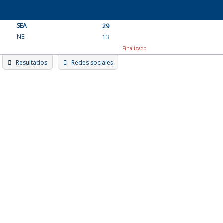
Skip
to
SEA
content
29
NE
13
Finalizado
Resultados
Redes sociales