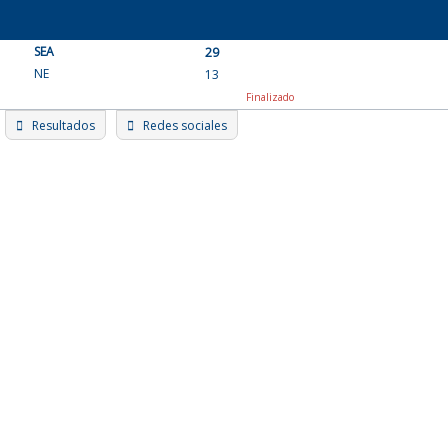
Skip
to
SEA
content
29
NE
13
Finalizado
Resultados
Redes sociales