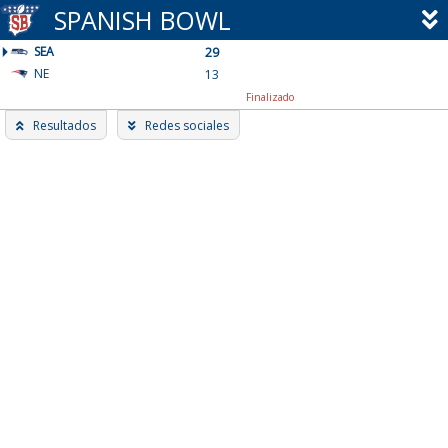
Skip
SPANISH BOWL
to
SEA
content
29
NE
13
Finalizado
Resultados
Redes sociales