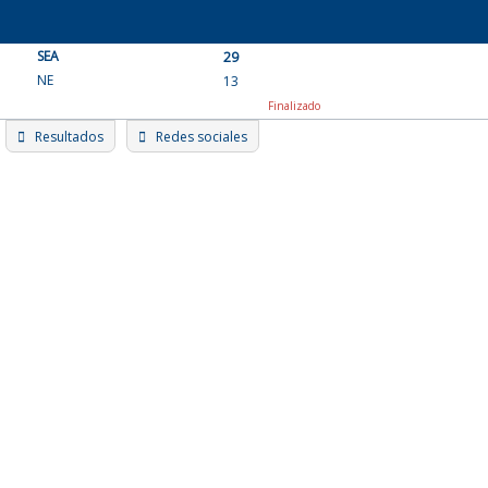
Skip
to
SEA
content
29
NE
13
Finalizado
Resultados
Redes sociales