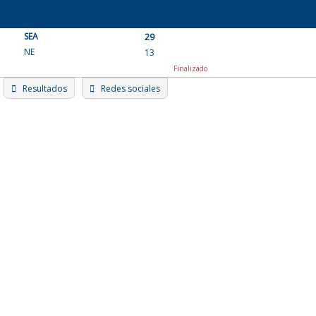
Skip
to
SEA
content
29
NE
13
Finalizado
Resultados
Redes sociales