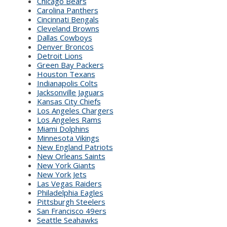
Chicago Bears
Carolina Panthers
Cincinnati Bengals
Cleveland Browns
Dallas Cowboys
Denver Broncos
Detroit Lions
Green Bay Packers
Houston Texans
Indianapolis Colts
Jacksonville Jaguars
Kansas City Chiefs
Los Angeles Chargers
Los Angeles Rams
Miami Dolphins
Minnesota Vikings
New England Patriots
New Orleans Saints
New York Giants
New York Jets
Las Vegas Raiders
Philadelphia Eagles
Pittsburgh Steelers
San Francisco 49ers
Seattle Seahawks