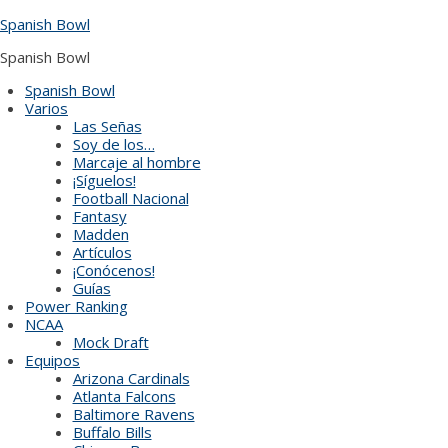
Skip
Spanish Bowl
to
content
Spanish Bowl
Spanish Bowl
Varios
Las Señas
Soy de los…
Marcaje al hombre
¡Síguelos!
Football Nacional
Fantasy
Madden
Artículos
¡Conócenos!
Guías
Power Ranking
NCAA
Mock Draft
Equipos
Arizona Cardinals
Atlanta Falcons
Baltimore Ravens
Buffalo Bills