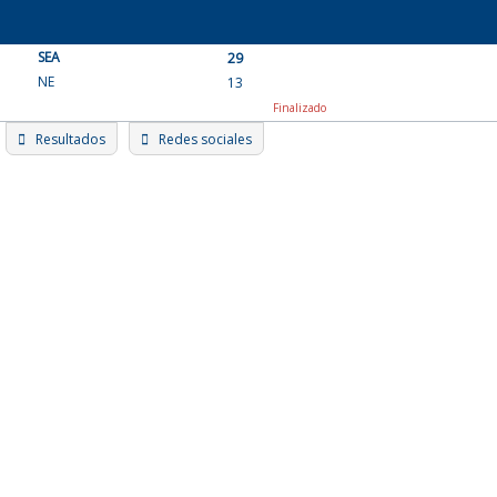
Skip
to
SEA
content
29
NE
13
Finalizado
Resultados
Redes sociales