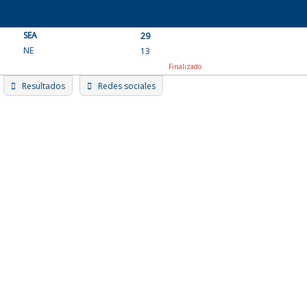
Skip
to
SEA
content
29
NE
13
Finalizado
Resultados
Redes sociales