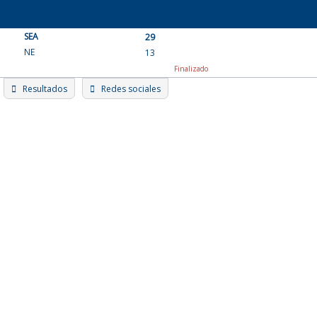
Skip
to
SEA
content
29
NE
13
Finalizado
Resultados
Redes sociales