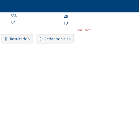
Skip
to
SEA
content
29
NE
13
Finalizado
Resultados
Redes sociales