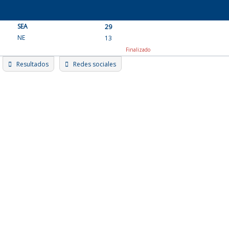
Skip
to
SEA
content
29
NE
13
Finalizado
Resultados
Redes sociales