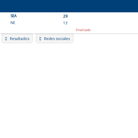
Skip
to
SEA
content
29
NE
13
Finalizado
Resultados
Redes sociales