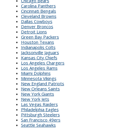
Chicago Bears
Carolina Panthers
Cincinnati Bengals
Cleveland Browns
Dallas Cowboys
Denver Broncos
Detroit Lions
Green Bay Packers
Houston Texans
Indianapolis Colts
Jacksonville Jaguars
Kansas City Chiefs
Los Angeles Chargers
Los Angeles Rams
Miami Dolphins
Minnesota Vikings
New England Patriots
New Orleans Saints
New York Giants
New York Jets
Las Vegas Raiders
Philadelphia Eagles
Pittsburgh Steelers
San Francisco 49ers
Seattle Seahawks