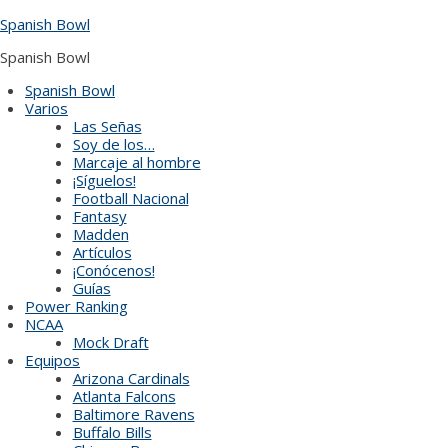
Skip
Spanish Bowl
to
content
Spanish Bowl
Spanish Bowl
Varios
Las Señas
Soy de los…
Marcaje al hombre
¡Síguelos!
Football Nacional
Fantasy
Madden
Artículos
¡Conócenos!
Guías
Power Ranking
NCAA
Mock Draft
Equipos
Arizona Cardinals
Atlanta Falcons
Baltimore Ravens
Buffalo Bills