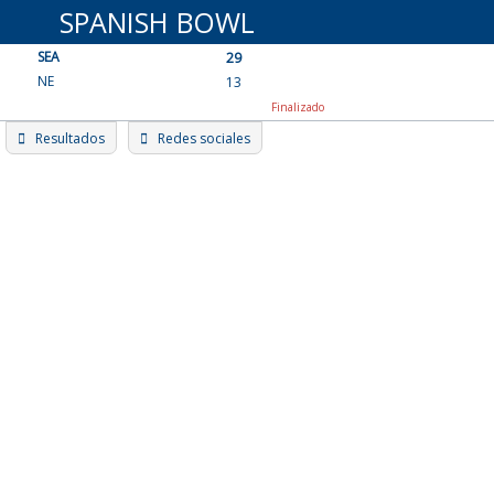
Skip
SPANISH BOWL
to
SEA
content
29
NE
13
Finalizado
Resultados
Redes sociales