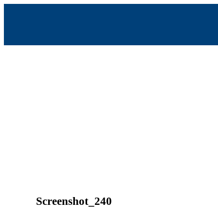
Skip
to
content
Screenshot_240