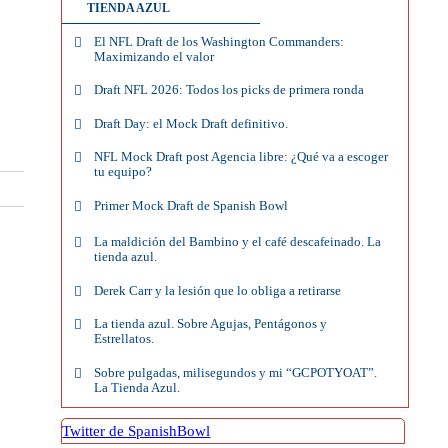
TIENDA AZUL
El NFL Draft de los Washington Commanders:
Maximizando el valor
Draft NFL 2026: Todos los picks de primera ronda
Draft Day: el Mock Draft definitivo.
NFL Mock Draft post Agencia libre: ¿Qué va a escoger
tu equipo?
Primer Mock Draft de Spanish Bowl
La maldición del Bambino y el café descafeinado. La
tienda azul.
Derek Carr y la lesión que lo obliga a retirarse
La tienda azul. Sobre Agujas, Pentágonos y
Estrellatos.
Sobre pulgadas, milisegundos y mi “GCPOTYOAT”.
La Tienda Azul.
Twitter de SpanishBowl