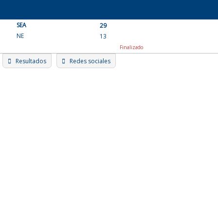
Skip
to
SEA
content
29
NE
13
Finalizado
Resultados
Redes sociales