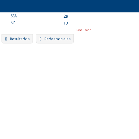
Skip
to
SEA
content
29
NE
13
Finalizado
Resultados
Redes sociales