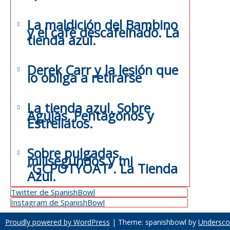
La maldición del Bambino
y el café descafeinado. La
tienda azul.
Derek Carr y la lesión que
lo obliga a retirarse
La tienda azul. Sobre
Agujas, Pentágonos y
Estrellatos.
Sobre pulgadas,
milisegundos y mi
“GCPOTYOAT”. La Tienda
Azul.
Twitter de SpanishBowl
Instagram de SpanishBowl
Proudly powered by WordPress
|
Theme: spanishbowl by
Undersco