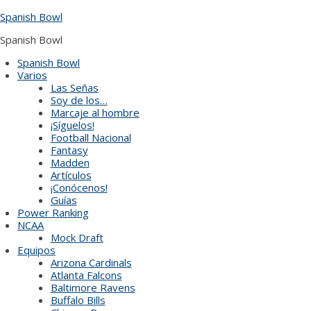
Skip
Spanish Bowl
to
content
Spanish Bowl
Spanish Bowl
Varios
Las Señas
Soy de los…
Marcaje al hombre
¡Síguelos!
Football Nacional
Fantasy
Madden
Artículos
¡Conócenos!
Guías
Power Ranking
NCAA
Mock Draft
Equipos
Arizona Cardinals
Atlanta Falcons
Baltimore Ravens
Buffalo Bills