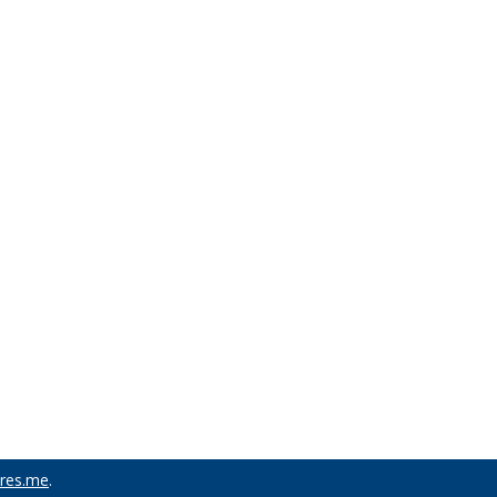
res.me
.