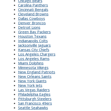
Chicago Bears
Carolina Panthers
Cincinnati Bengals
Cleveland Browns
Dallas Cowboys
Denver Broncos
Detroit Lions
Green Bay Packers
Houston Texans
Indianapolis Colts
Jacksonville Jaguars
Kansas City Chiefs
Los Angeles Chargers
Los Angeles Rams
Miami Dolphins
Minnesota Vikings
New England Patriots
New Orleans Saints
New York Giants
New York Jets
Las Vegas Raiders
Philadelphia Eagles
Pittsburgh Steelers
San Francisco 49ers
Seattle Seahawks