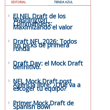
EDITORIAL
TIENDA AZUL
El NFL Draft de los
Washington
Commanders:
Maximizando el valor
Draft NFL 2026: Todos
los picks de primera
ronda
Draft Day: el Mock Draft
definitivo.
NFL Mock Draft post
Agencia libre: ¿Qué va a
escoger tu equipo?
Primer Mock Draft de
Spanish Bowl