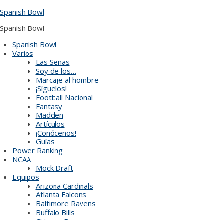
Skip
Spanish Bowl
to
content
Spanish Bowl
Spanish Bowl
Varios
Las Señas
Soy de los…
Marcaje al hombre
¡Síguelos!
Football Nacional
Fantasy
Madden
Artículos
¡Conócenos!
Guías
Power Ranking
NCAA
Mock Draft
Equipos
Arizona Cardinals
Atlanta Falcons
Baltimore Ravens
Buffalo Bills