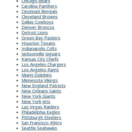
Chicago Bears
Carolina Panthers
Cincinnati Bengals
Cleveland Browns
Dallas Cowboys
Denver Broncos
Detroit Lions
Green Bay Packers
Houston Texans
Indianapolis Colts
Jacksonville Jaguars
Kansas City Chiefs
Los Angeles Chargers
Los Angeles Rams
Miami Dolphins
Minnesota Vikings
New England Patriots
New Orleans Saints
New York Giants
New York Jets
Las Vegas Raiders
Philadelphia Eagles
Pittsburgh Steelers
San Francisco 49ers
Seattle Seahawks