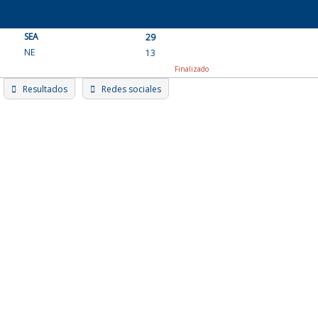
Skip
to
SEA
content
29
NE
13
Finalizado
Resultados
Redes sociales