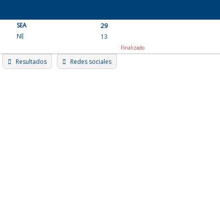
Skip
to
SEA
content
29
NE
13
Finalizado
Resultados
Redes sociales