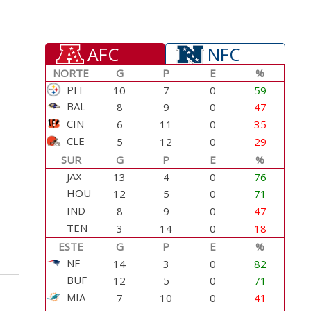
AFC
NFC
NORTE
G
P
E
%
PIT
10
7
0
59
BAL
8
9
0
47
CIN
6
11
0
35
CLE
5
12
0
29
SUR
G
P
E
%
JAX
13
4
0
76
HOU
12
5
0
71
IND
8
9
0
47
TEN
3
14
0
18
ESTE
G
P
E
%
NE
14
3
0
82
BUF
12
5
0
71
MIA
7
10
0
41