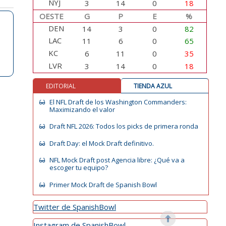
NYJ
3
14
0
18
OESTE
G
P
E
%
DEN
14
3
0
82
LAC
11
6
0
65
KC
6
11
0
35
LVR
3
14
0
18
EDITORIAL
TIENDA AZUL
El NFL Draft de los Washington Commanders:
Maximizando el valor
Draft NFL 2026: Todos los picks de primera ronda
Draft Day: el Mock Draft definitivo.
NFL Mock Draft post Agencia libre: ¿Qué va a
escoger tu equipo?
Primer Mock Draft de Spanish Bowl
Twitter de SpanishBowl
Instagram de SpanishBowl