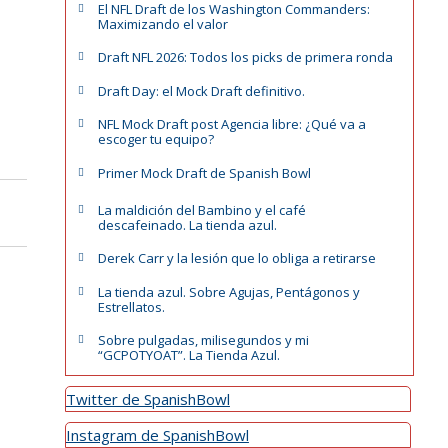
El NFL Draft de los Washington Commanders:
Maximizando el valor
Draft NFL 2026: Todos los picks de primera ronda
Draft Day: el Mock Draft definitivo.
NFL Mock Draft post Agencia libre: ¿Qué va a
escoger tu equipo?
Primer Mock Draft de Spanish Bowl
La maldición del Bambino y el café
descafeinado. La tienda azul.
Derek Carr y la lesión que lo obliga a retirarse
La tienda azul. Sobre Agujas, Pentágonos y
Estrellatos.
Sobre pulgadas, milisegundos y mi
“GCPOTYOAT”. La Tienda Azul.
Twitter de SpanishBowl
Instagram de SpanishBowl