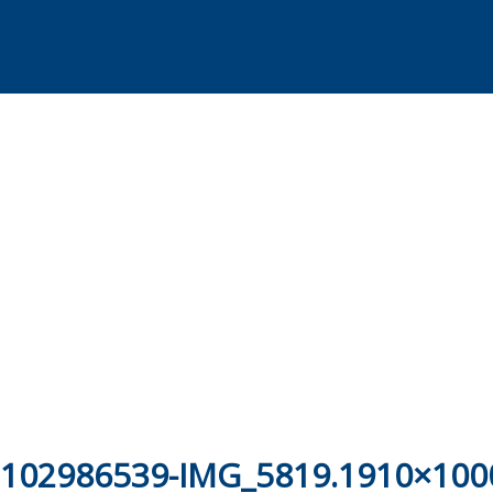
Skip
to
content
102986539-IMG_5819.1910×100