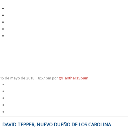
15 de mayo de 2018 | 8:57 pm
por
@PanthersSpain
NAVEGACIÓN
DAVID TEPPER, NUEVO DUEÑO DE LOS CAROLINA