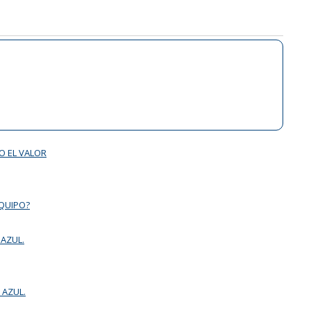
O EL VALOR
EQUIPO?
 AZUL.
 AZUL.