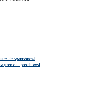
tter de SpanishBowl
stagram de SpanishBowl