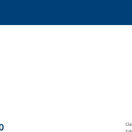
0
Cla
Edi