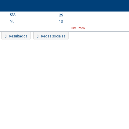
Skip
to
SEA
content
29
NE
13
Finalizado
Resultados
Redes sociales