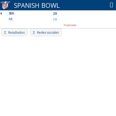
Skip
SPANISH BOWL
to
SEA
content
29
NE
13
Finalizado
Resultados
Redes sociales