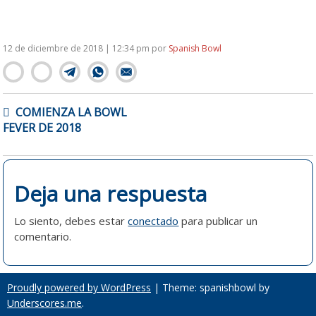
12 de diciembre de 2018 | 12:34 pm
por
Spanish Bowl
NAVEGACIÓN
COMIENZA LA BOWL
DE
FEVER DE 2018
ENTRADAS
Deja una respuesta
Lo siento, debes estar
conectado
para publicar un
comentario.
Proudly powered by WordPress
|
Theme: spanishbowl by
Underscores.me
.