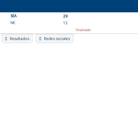
Skip
to
SEA
content
29
NE
13
Finalizado
Resultados
Redes sociales