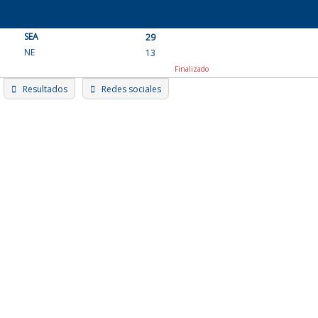
Skip
to
SEA
content
29
NE
13
Finalizado
Resultados
Redes sociales