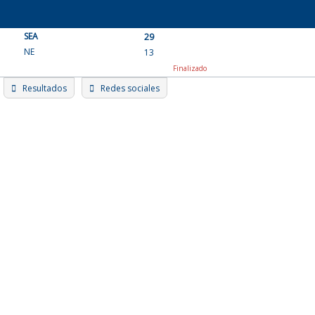
Skip
to
SEA
content
29
NE
13
Finalizado
Resultados
Redes sociales