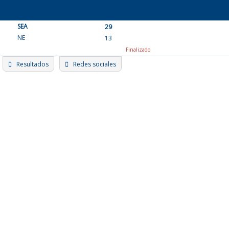
Skip
to
SEA
content
29
NE
13
Finalizado
Resultados
Redes sociales