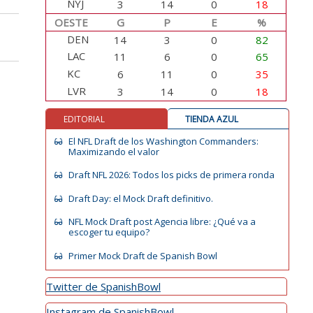
NYJ
3
14
0
18
OESTE
G
P
E
%
DEN
14
3
0
82
LAC
11
6
0
65
KC
6
11
0
35
LVR
3
14
0
18
EDITORIAL
TIENDA AZUL
El NFL Draft de los Washington Commanders:
Maximizando el valor
Draft NFL 2026: Todos los picks de primera ronda
Draft Day: el Mock Draft definitivo.
NFL Mock Draft post Agencia libre: ¿Qué va a
escoger tu equipo?
Primer Mock Draft de Spanish Bowl
Twitter de SpanishBowl
Instagram de SpanishBowl