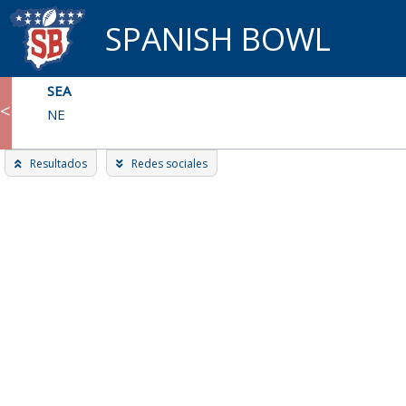
Skip
SPANISH BOWL
to
content
SEA
<
NE
Resultados
Redes sociales