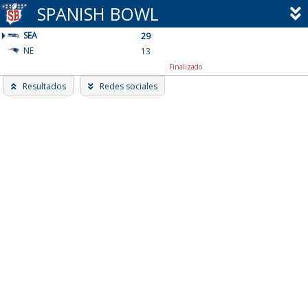
Skip
SPANISH BOWL
to
SEA
content
29
NE
13
Finalizado
Resultados
Redes sociales